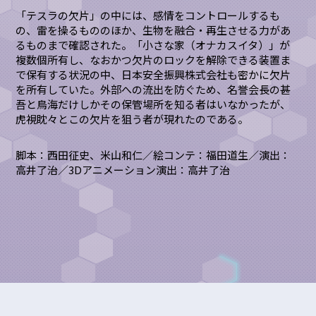
「テスラの欠片」の中には、感情をコントロールするも
の、雷を操るもののほか、生物を融合・再生させる力があ
るものまで確認された。「小さな家（オナカスイタ）」が
複数個所有し、なおかつ欠片のロックを解除できる装置ま
で保有する状況の中、日本安全振興株式会社も密かに欠片
を所有していた。外部への流出を防ぐため、名誉会長の甚
吾と鳥海だけしかその保管場所を知る者はいなかったが、
虎視眈々とこの欠片を狙う者が現れたのである――。
脚本：西田征史、米山和仁／絵コンテ：福田道生／演出：
高井了治／3Dアニメーション演出：高井了治